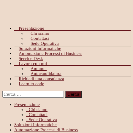
Skip
to
content
Presentazione
Chi siamo
Contattaci
Sede Operativa
Soluzioni Informatiche
Automazione Processi di Business
Service Desk
Lavora con noi
Annunci
Autocandidatura
Richiedi una consulenza
Learn to code
Presentazione
- Chi siamo
- Contattaci
- Sede Operativa
Soluzioni Informatiche
Automazione Processi di Business